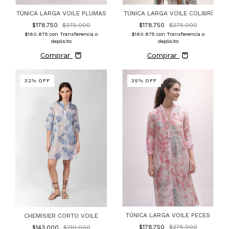
TÚNICA LARGA VOILE PLUMAS
TÚNICA LARGA VOILE COLIBRÍ
$178.750
$275.000
$178.750
$275.000
$160.875
con
Transferencia o
$160.875
con
Transferencia o
depósito
depósito
Comprar
Comprar
32
%
OFF
35
%
OFF
TÚNICA LARGA VOILE PECES
CHEMISIER CORTO VOILE
$178.750
$275.000
$143.000
$210.000