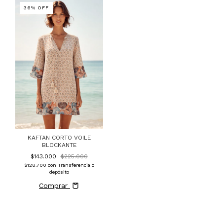
36
%
OFF
KAFTAN CORTO VOILE
BLOCKANTE
$143.000
$225.000
$128.700
con
Transferencia o
depósito
Comprar