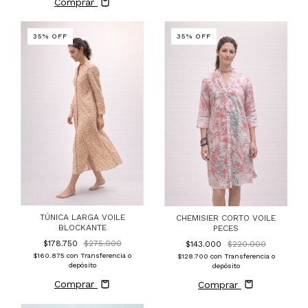
Comprar
35
%
OFF
35
%
OFF
TÚNICA LARGA VOILE
CHEMISIER CORTO VOILE
BLOCKANTE
PECES
$178.750
$275.000
$143.000
$220.000
$160.875
con
Transferencia o
$128.700
con
Transferencia o
depósito
depósito
Comprar
Comprar