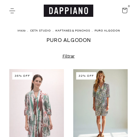
0
Inicio
.
CETA STUDIO
.
KAFTANES & PONCHOS
.
PURO ALGODON
PURO ALGODON
Filtrar
35
%
OFF
32
%
OFF